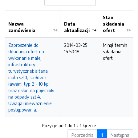
Stan
Nazwa
Data
składania
zamówienia
aktualizacji
ofert
Zaproszenie do
2014-03-25
Minął termin
składania ofert na
14:50:18
składania
wykonanie małej
ofert
infrastruktury
turystycznej: altana
mała szt.1, stołów z
ławami typ 2 - 10 kpl.
oraz osłon na pojemniki
na odpady szt.4.
Uwaga:unieważnienie
postępowania.
Pozycje od 1 do 1 z 1 łącznie
Poprzednia
1
Następna