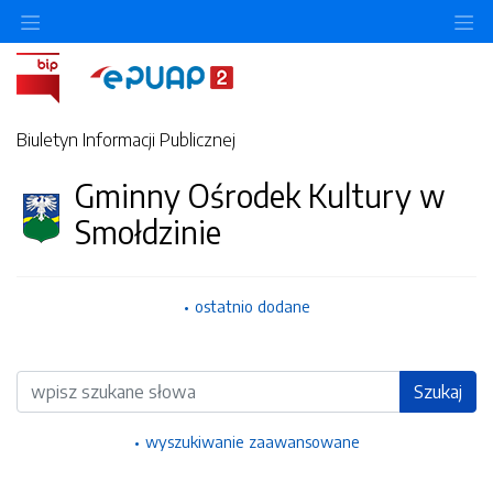
Ukryj/pokaż menu przedmiotowe
Uk
Biuletyn Informacji Publicznej
Gminny Ośrodek Kultury w
Smołdzinie
ostatnio dodane
Wyszukiwarka
Szukaj
wyszukiwanie zaawansowane