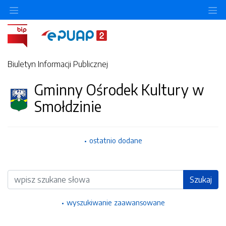
Ukryj/pokaż menu przedmiotowe
Uk
Biuletyn Informacji Publicznej
Gminny Ośrodek Kultury w
Smołdzinie
ostatnio dodane
Wyszukiwarka
Szukaj
wyszukiwanie zaawansowane